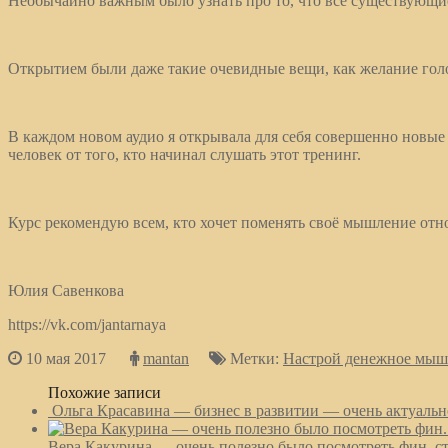
Необычайно важным было узнать про то, что все существующие 
Открытием были даже такие очевидные вещи, как желание голод
В каждом новом аудио я открывала для себя совершенно новые зн
человек от того, кто начинал слушать этот тренинг.
Курс рекомендую всем, кто хочет поменять своё мышление отн
Юлия Савенкова
https://vk.com/jantarnaya
10 мая 2017
mantan
Метки:
Настрой денежное мыш
Похожие записи
Ольга Красавина — бизнес в развитии — очень актуальн
Вера Какурина — очень полезно было посмотреть фин. ст