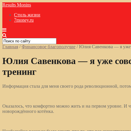
Results Monins
Стиль жизни
7money.ru
Главная
/
Финансовое благополучие
/
Юлия Савенкова — я уже с
Юлия Савенкова — я уже совсе
тренинг
Информация стала для меня своего рода революционной, пото
Оказалось, что комфортно можно жить и на первом уровне. И чт
новорождённого котёнка.