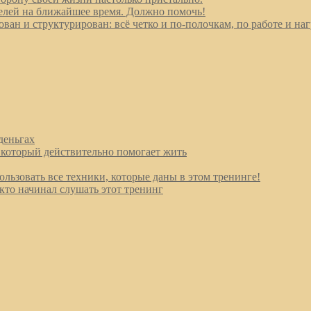
елей на ближайшее время. Должно помочь!
ан и структурирован: всё четко и по-полочкам, по работе и наг
деньгах
который действительно помогает жить
льзовать все техники, которые даны в этом тренинге!
кто начинал слушать этот тренинг