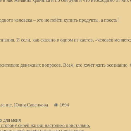
в нас желания хранятся и по сей день и что необходимо от них 
ного человека – это не пойти купить продукты, а поесть!
ания. И если, как сказано в одном из кастов, «человек меняется
осительно денежных вопросов. Всем, кто хочет жить осознанно.
ление
,
Юлия Савенкова
1694
о для меня
орону своей жизни настолько пристально.